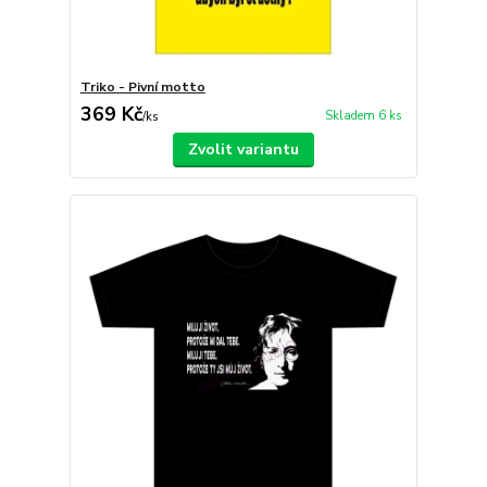
Triko - Pivní motto
369 Kč
Skladem 6 ks
/
ks
Zvolit variantu