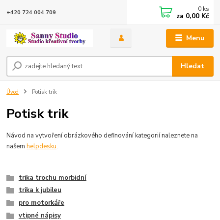
0
ks
+420 724 004 709
za
0,00 Kč
Menu
Hledat
Úvod
Potisk trik
Potisk trik
Návod na vytvoření obrázkového definování kategorií naleznete na
našem
helpdesku
.
trika trochu morbidní
trika k jubileu
pro motorkáře
vtipné nápisy