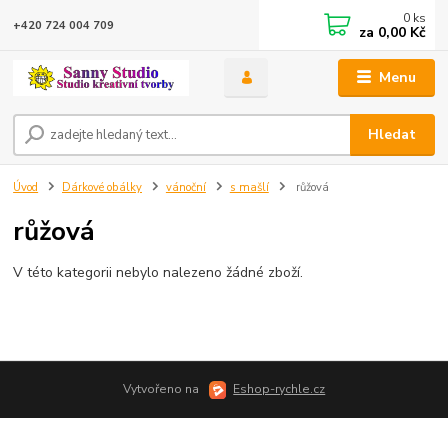
0
ks
+420 724 004 709
za
0,00 Kč
Menu
Hledat
Úvod
Dárkové obálky
vánoční
s mašlí
růžová
růžová
V této kategorii nebylo nalezeno žádné zboží.
Vytvořeno na
Eshop-rychle.cz