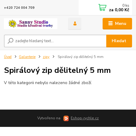
0
ks
+420 724 004 709
za
0,00 Kč
Menu
Hledat
Úvod
Galanterie
zipy
Spirálový zip dělitelný 5 mm
Spirálový zip dělitelný 5 mm
V této kategorii nebylo nalezeno žádné zboží.
Vytvořeno na
Eshop-rychle.cz