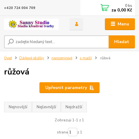
0
ks
+420 724 004 709
za
0,00 Kč
Menu
Hledat
Úvod
Dárkové obálky
narozeninové
s mašlí
růžová
růžová
Upřesnit parametry
Nejnovější
Nejlevnější
Nejdražší
Zobrazuji 1-1 z 1
strana
z 1