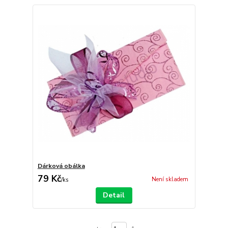
Dárková obálka
79 Kč
Není skladem
/
ks
Detail