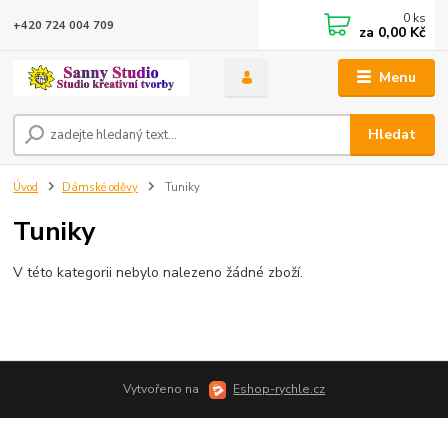
0
ks
+420 724 004 709
za
0,00 Kč
Menu
Hledat
Úvod
Dámské oděvy
Tuniky
Tuniky
V této kategorii nebylo nalezeno žádné zboží.
Vytvořeno na
Eshop-rychle.cz