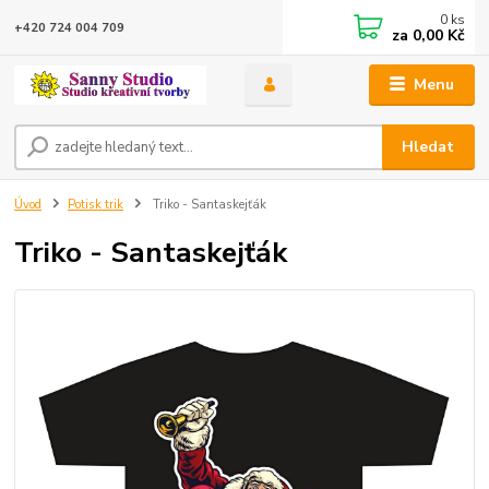
0
ks
+420 724 004 709
za
0,00 Kč
Menu
Hledat
Úvod
Potisk trik
Triko - Santaskejťák
Triko - Santaskejťák