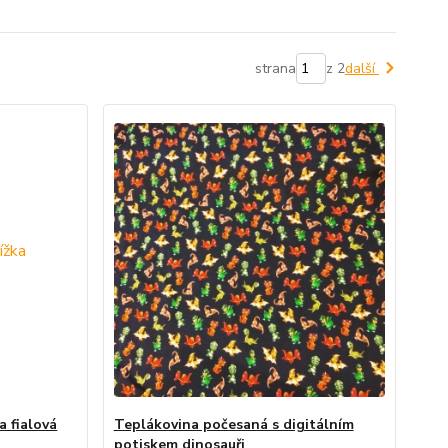
strana
z 2
další
 fialová
Teplákovina počesaná s digitálním
potiskem dinosauři