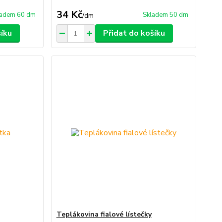
34 Kč
ladem 60 dm
Skladem 50 dm
/
dm
šíku
Přidat do košíku
Teplákovina fialové lístečky