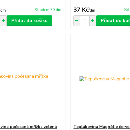
37 Kč
Skladem 70 dm
Sk
/
dm
/
dm
Přidat do košíku
Přidat do ko
vina počesaná mřížka zelená
Teplákovina Magnólie červ