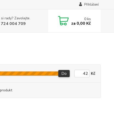
Přihlášení
 si rady? Zavolejte.
0
ks
za
0,00 Kč
 724 004 709
Do
Kč
produkt