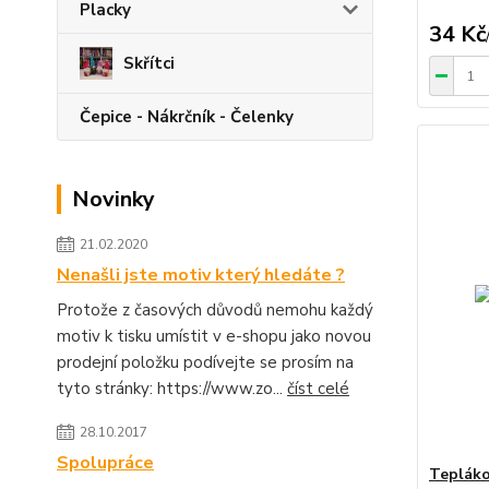
Placky
34 Kč
Skřítci
Čepice - Nákrčník - Čelenky
Novinky
21.02.2020
Nenašli jste motiv který hledáte ?
Protože z časových důvodů nemohu každý
motiv k tisku umístit v e-shopu jako novou
prodejní položku podívejte se prosím na
tyto stránky: https://www.zo...
číst celé
28.10.2017
Spolupráce
Tepláko