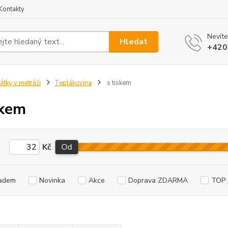
Kontakty
Nevíte
Hledat
+420
átky v metráži
Teplákovina
s tiskem
skem
Kč
Od
adem
Novinka
Akce
Doprava ZDARMA
TOP 