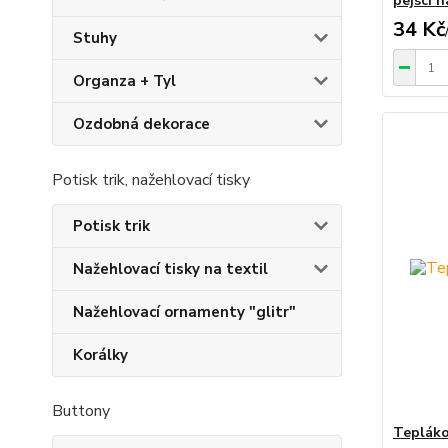
pejsci n
34 Kč
Stuhy
Organza + Tyl
Ozdobná dekorace
Potisk trik, nažehlovací tisky
Potisk trik
Nažehlovací tisky na textil
Nažehlovací ornamenty "glitr"
Korálky
Buttony
Tepláko