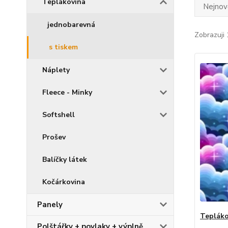
Teplákovina
Nejnově
jednobarevná
Zobrazuji 
s tiskem
Náplety
Fleece - Minky
Softshell
Prošev
Balíčky látek
Kočárkovina
Panely
Tepláko
Polštářky + povlaky + výplně