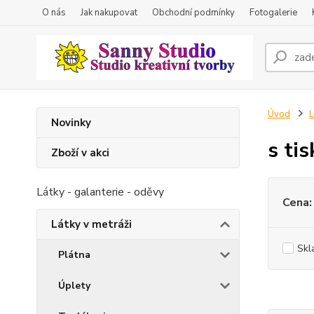
O nás
Jak nakupovat
Obchodní podmínky
Fotogalerie
Úvod
L
Novinky
s ti
Zboží v akci
Látky - galanterie - oděvy
Cena:
Látky v metráži
Skl
Plátna
Úplety