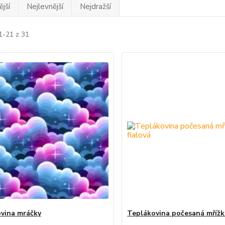
jší
Nejlevnější
Nejdražší
1-21 z 31
vina mráčky
Teplákovina počesaná mřížka