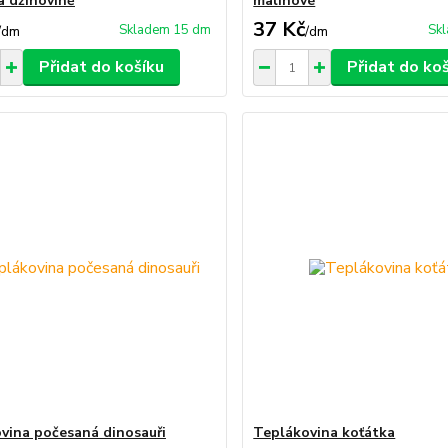
a džínovině
malinové
37 Kč
Skladem 15 dm
Sk
/
dm
/
dm
Přidat do košíku
Přidat do ko
vina počesaná dinosauři
Teplákovina koťátka