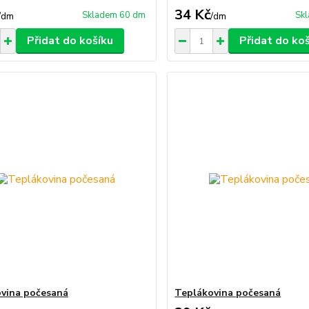
34 Kč
Skladem 60 dm
Sk
/
dm
/
dm
Přidat do košíku
Přidat do ko
vina počesaná
Teplákovina počesaná