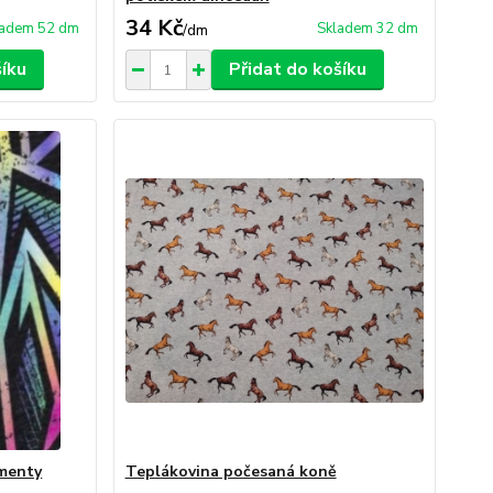
34 Kč
ladem 52 dm
Skladem 32 dm
/
dm
šíku
Přidat do košíku
menty
Teplákovina počesaná koně