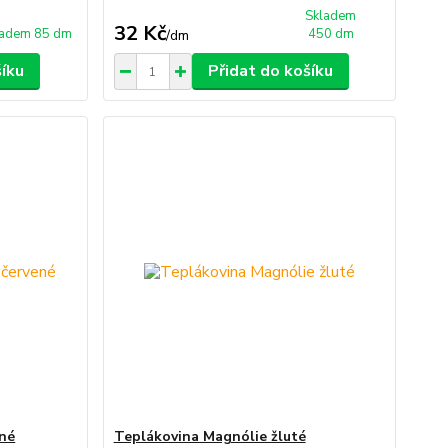
Skladem
32 Kč
ladem 85 dm
450 dm
/
dm
šíku
Přidat do košíku
ené
Teplákovina Magnólie žluté