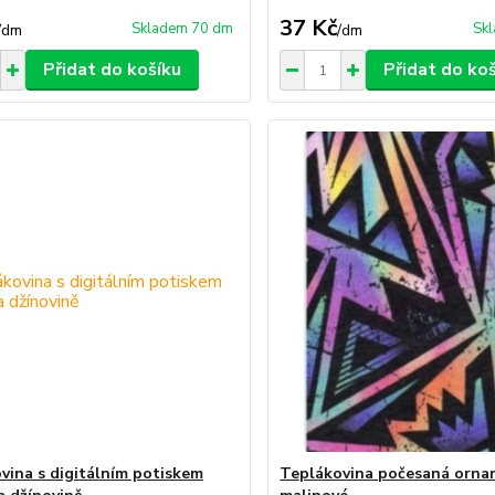
37 Kč
Skladem 70 dm
Sk
/
dm
/
dm
Přidat do košíku
Přidat do ko
vina s digitálním potiskem
Teplákovina počesaná orna