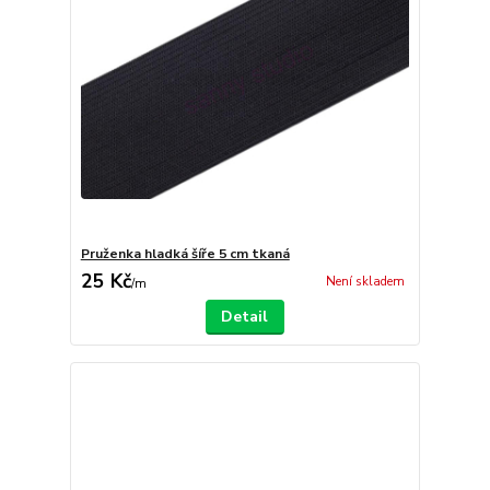
Pruženka hladká šíře 5 cm tkaná
25 Kč
Není skladem
/
m
Detail