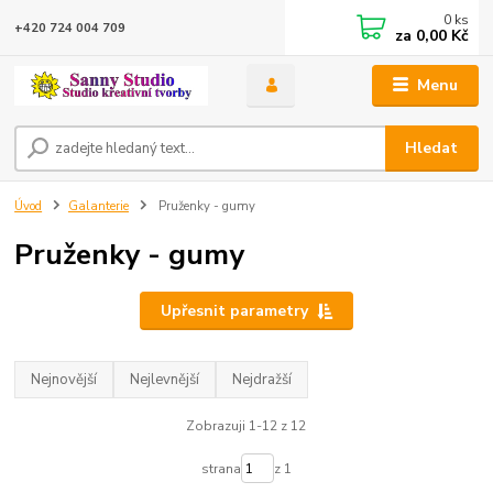
0
ks
+420 724 004 709
za
0,00 Kč
Menu
Hledat
Úvod
Galanterie
Pruženky - gumy
Pruženky - gumy
Upřesnit parametry
Nejnovější
Nejlevnější
Nejdražší
Zobrazuji 1-12 z 12
strana
z 1