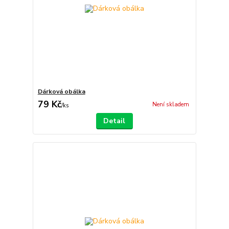
Dárková obálka
79 Kč
Není skladem
/
ks
Detail