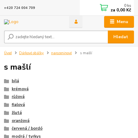
0
ks
+420 724 004 709
za
0,00 Kč
Menu
Hledat
Úvod
Dárkové obálky
narozeninové
s mašlí
s mašlí
bílá
krémová
růžová
fialová
žlutá
oranžová
červená / bordó
modrá / tyrkys