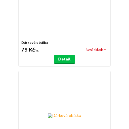
Dárková obálka
79 Kč
Není skladem
/
ks
Detail