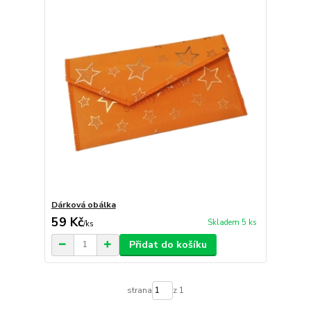
Dárková obálka
59 Kč
Skladem 5 ks
/
ks
Přidat do košíku
strana
z 1