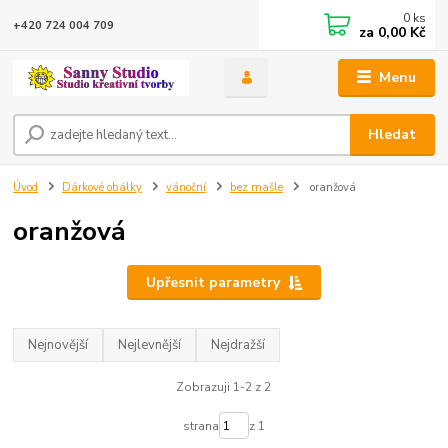
0
ks
+420 724 004 709
za
0,00 Kč
Menu
Hledat
Úvod
Dárkové obálky
vánoční
bez mašle
oranžová
oranžová
Upřesnit parametry
Nejnovější
Nejlevnější
Nejdražší
Zobrazuji 1-2 z 2
strana
z 1