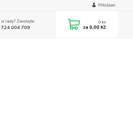
Přihlášení
 si rady? Zavolejte.
0
ks
za
0,00 Kč
 724 004 709