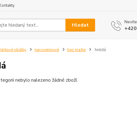
Kontakty
Nevíte
Hledat
+420
árkové obálky
narozeninové
bez mašle
hnědá
dá
tegorii nebylo nalezeno žádné zboží.