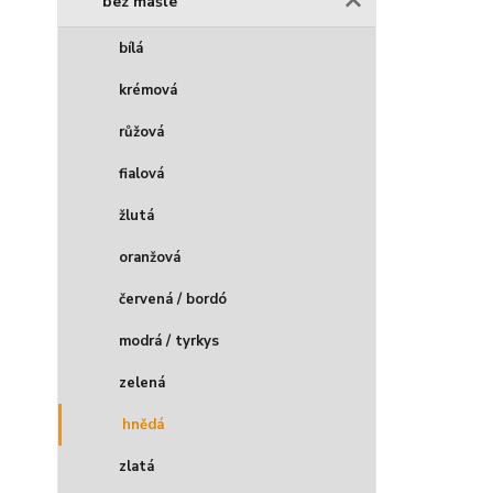
bez mašle
bílá
krémová
růžová
fialová
žlutá
oranžová
červená / bordó
modrá / tyrkys
zelená
hnědá
zlatá