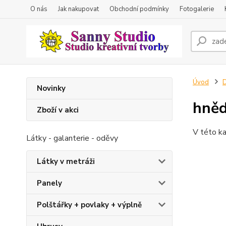
O nás
Jak nakupovat
Obchodní podmínky
Fotogalerie
Úvod
D
Novinky
hně
Zboží v akci
V této ka
Látky - galanterie - oděvy
Látky v metráži
Panely
Polštářky + povlaky + výplně