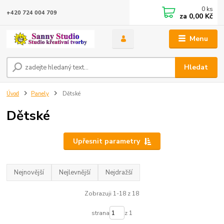
0
ks
+420 724 004 709
za
0,00 Kč
Menu
Hledat
Úvod
Panely
Dětské
Dětské
Upřesnit parametry
Nejnovější
Nejlevnější
Nejdražší
Zobrazuji 1-18 z 18
strana
z 1