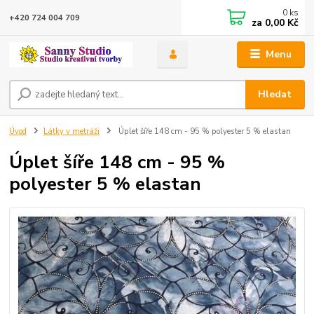
0
ks
+420 724 004 709
za
0,00 Kč
Menu
Hledat
Úvod
Látky v metráži
Úplet šíře 148 cm - 95 % polyester 5 % elastan
Úplet šíře 148 cm - 95 %
polyester 5 % elastan