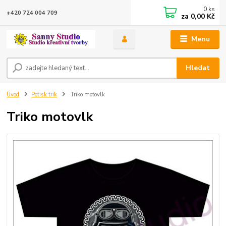
0
ks
+420 724 004 709
za
0,00 Kč
Menu
Hledat
Úvod
Potisk trik
Triko motovlk
Triko motovlk