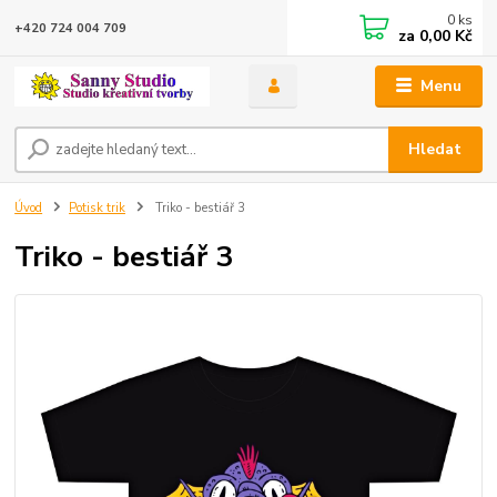
0
ks
+420 724 004 709
za
0,00 Kč
Menu
Hledat
Úvod
Potisk trik
Triko - bestiář 3
Triko - bestiář 3