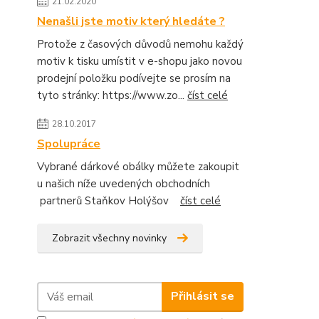
21.02.2020
Nenašli jste motiv který hledáte ?
Protože z časových důvodů nemohu každý
motiv k tisku umístit v e-shopu jako novou
prodejní položku podívejte se prosím na
tyto stránky: https://www.zo...
číst celé
28.10.2017
Spolupráce
Vybrané dárkové obálky můžete zakoupit
u našich níže uvedených obchodních
partnerů Staňkov Holýšov
číst celé
Zobrazit všechny novinky
Přihlásit se