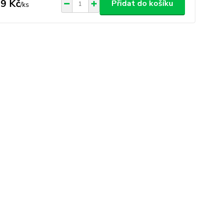
9 Kč
Přidat do košíku
/
ks