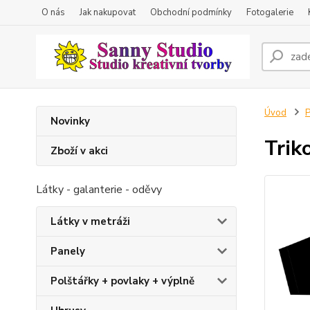
O nás
Jak nakupovat
Obchodní podmínky
Fotogalerie
Úvod
P
Novinky
Trik
Zboží v akci
Látky - galanterie - oděvy
Látky v metráži
Panely
Polštářky + povlaky + výplně