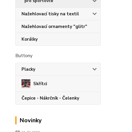
pro sportovce
Nažehlovací tisky na textil
Nažehlovací ornamenty "glitr"
Korálky
Buttony
Placky
Skřítci
Čepice - Nákrčník - Čelenky
Novinky