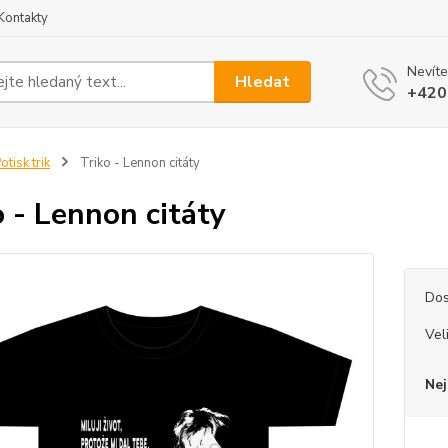
Kontakty
Nevíte
Hledat
+420
otisk trik
Triko - Lennon citáty
o - Lennon citáty
Dos
Vel
Nej