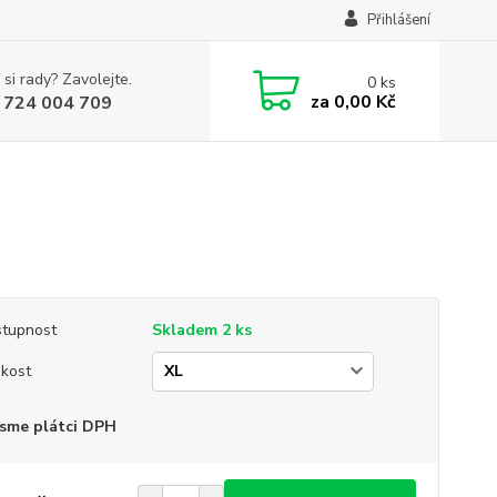
Přihlášení
 si rady? Zavolejte.
0
ks
za
0,00 Kč
 724 004 709
tupnost
Skladem 2 ks
ikost
sme plátci DPH