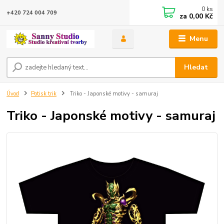
0
ks
+420 724 004 709
za
0,00 Kč
Menu
Hledat
Úvod
Potisk trik
Triko - Japonské motivy - samuraj
Triko - Japonské motivy - samuraj