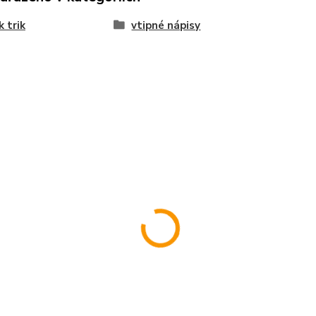
k trik
vtipné nápisy