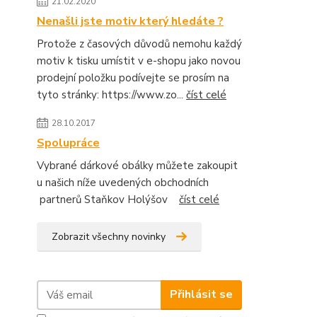
21.02.2020
Nenašli jste motiv který hledáte ?
Protože z časových důvodů nemohu každý
motiv k tisku umístit v e-shopu jako novou
prodejní položku podívejte se prosím na
tyto stránky: https://www.zo...
číst celé
28.10.2017
Spolupráce
Vybrané dárkové obálky můžete zakoupit
u našich níže uvedených obchodních
partnerů Staňkov Holýšov
číst celé
Zobrazit všechny novinky
Přihlásit se