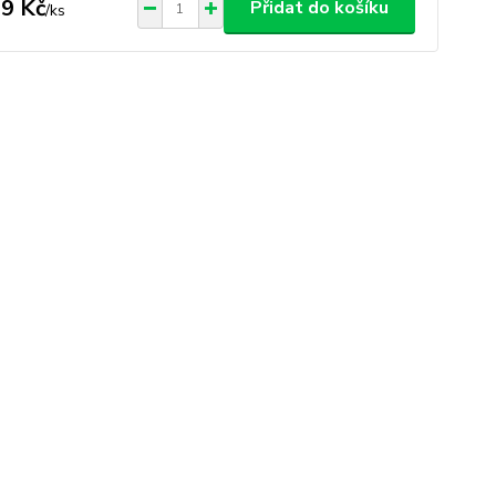
9 Kč
Přidat do košíku
/
ks