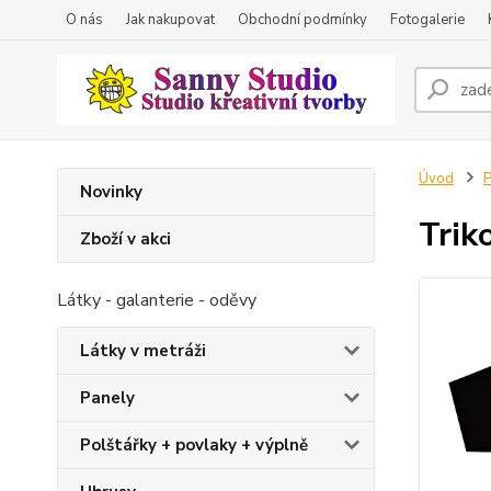
O nás
Jak nakupovat
Obchodní podmínky
Fotogalerie
Úvod
P
Novinky
Trik
Zboží v akci
Látky - galanterie - oděvy
Látky v metráži
Panely
Polštářky + povlaky + výplně