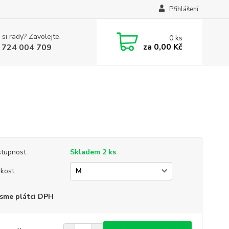
Přihlášení
 si rady? Zavolejte.
0
ks
za
0,00 Kč
 724 004 709
tupnost
Skladem 2 ks
ikost
sme plátci DPH