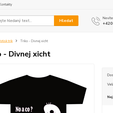
Kontakty
Nevíte
Hledat
+420
otisk trik
Triko - Divnej xicht
o - Divnej xicht
Dos
Vel
Nej