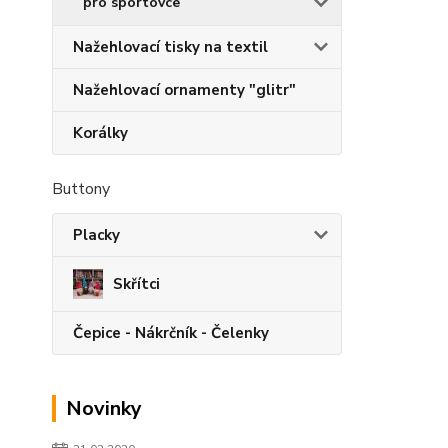
pro sportovce
Nažehlovací tisky na textil
Nažehlovací ornamenty "glitr"
Korálky
Buttony
Placky
Skřítci
Čepice - Nákrčník - Čelenky
Novinky