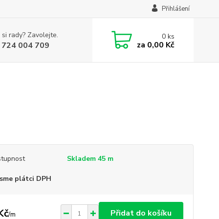
Přihlášení
 si rady? Zavolejte.
0
ks
za
0,00 Kč
 724 004 709
tupnost
Skladem 45 m
sme plátci DPH
Kč
Přidat do košíku
/
m