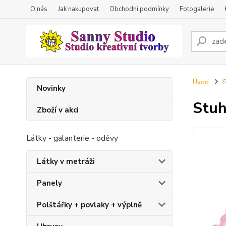
O nás
Jak nakupovat
Obchodní podmínky
Fotogalerie
Úvod
S
Novinky
Stuh
Zboží v akci
Látky - galanterie - oděvy
Látky v metráži
Panely
Polštářky + povlaky + výplně