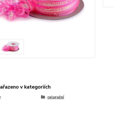
zařazeno v kategoriích
y
celoroční