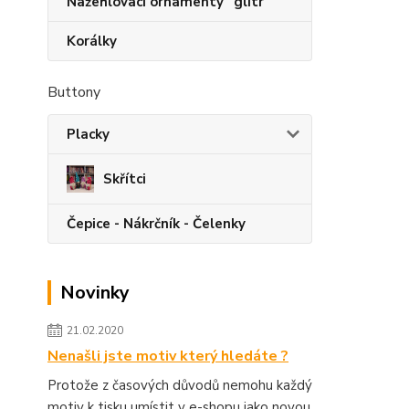
Nažehlovací ornamenty "glitr"
Korálky
Buttony
Placky
Skřítci
Čepice - Nákrčník - Čelenky
Novinky
21.02.2020
Nenašli jste motiv který hledáte ?
Protože z časových důvodů nemohu každý
motiv k tisku umístit v e-shopu jako novou