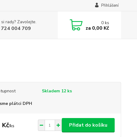
Přihlášení
 si rady? Zavolejte.
0
ks
za
0,00 Kč
 724 004 709
tupnost
Skladem 12 ks
sme plátci DPH
 Kč
Přidat do košíku
/
ks