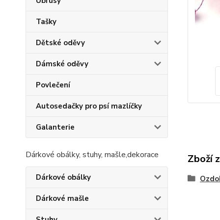
Ubrusy
Tašky
Dětské oděvy
Dámské oděvy
Povlečení
Autosedačky pro psí mazlíčky
Galanterie
Dárkové obálky, stuhy, mašle,dekorace
Zboží 
Dárkové obálky
Ozdo
Dárkové mašle
Stuhy