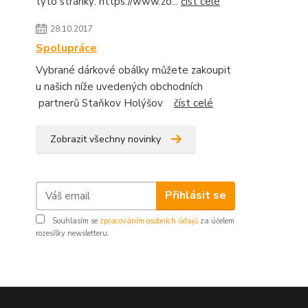
tyto stránky: https://www.zo...
číst celé
28.10.2017
Spolupráce
Vybrané dárkové obálky můžete zakoupit
u našich níže uvedených obchodních
partnerů Staňkov Holýšov
číst celé
Zobrazit všechny novinky
Přihlásit se
Souhlasím se
zpracováním osobních údajů
za účelem
rozesílky newsletteru.