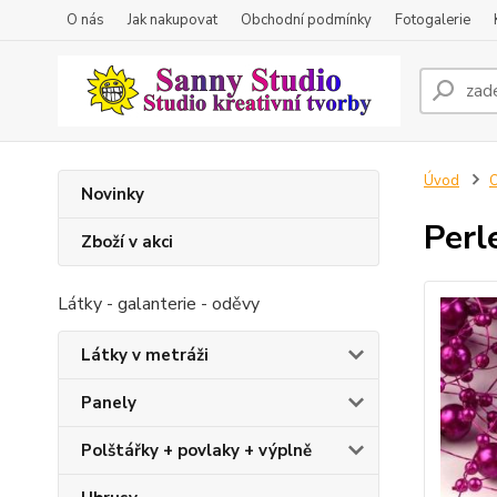
O nás
Jak nakupovat
Obchodní podmínky
Fotogalerie
Úvod
O
Novinky
Perl
Zboží v akci
Látky - galanterie - oděvy
Látky v metráži
Panely
Polštářky + povlaky + výplně