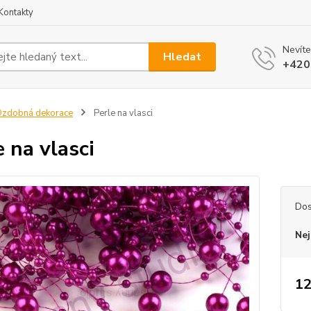
Kontakty
Nevíte
Hledat
+420
zdobná dekorace
Perle na vlasci
e na vlasci
Dos
Nej
12