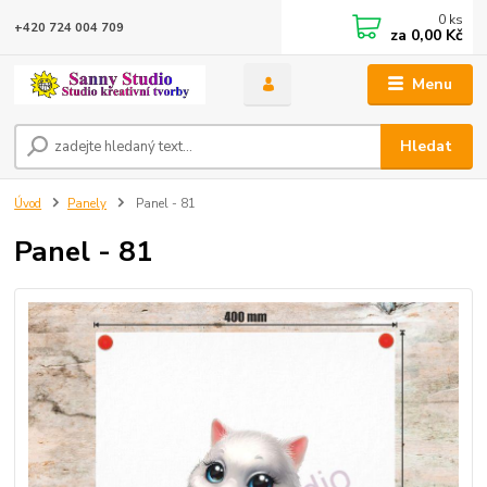
0
ks
+420 724 004 709
za
0,00 Kč
Menu
Hledat
Úvod
Panely
Panel - 81
Panel - 81