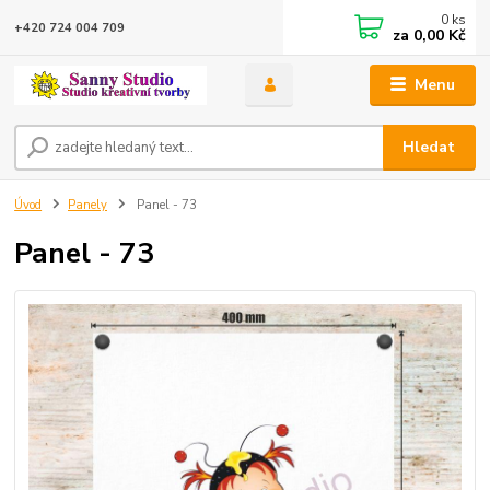
0
ks
+420 724 004 709
za
0,00 Kč
Menu
Hledat
Úvod
Panely
Panel - 73
Panel - 73