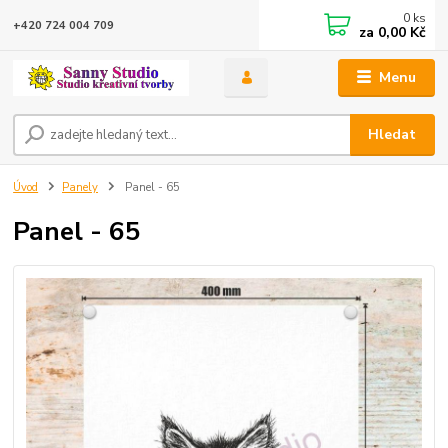
0
ks
+420 724 004 709
za
0,00 Kč
Menu
Hledat
Úvod
Panely
Panel - 65
Panel - 65