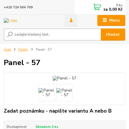
0
ks
+420 724 004 709
za
0,00 Kč
Menu
Hledat
Úvod
Panely
Panel - 57
Panel - 57
Zadat poznámku - napište variantu A nebo B
Dostupnost
Skladem 3 ks