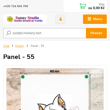
0
ks
+420 724 004 709
za
0,00 Kč
Menu
Hledat
Úvod
Panely
Panel - 55
Panel - 55