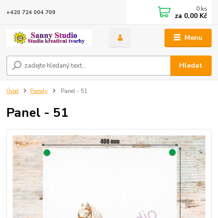
0
ks
+420 724 004 709
za
0,00 Kč
Menu
Hledat
Úvod
Panely
Panel - 51
Panel - 51