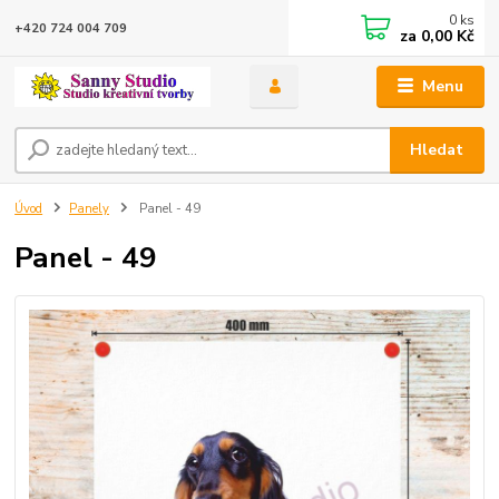
0
ks
+420 724 004 709
za
0,00 Kč
Menu
Hledat
Úvod
Panely
Panel - 49
Panel - 49