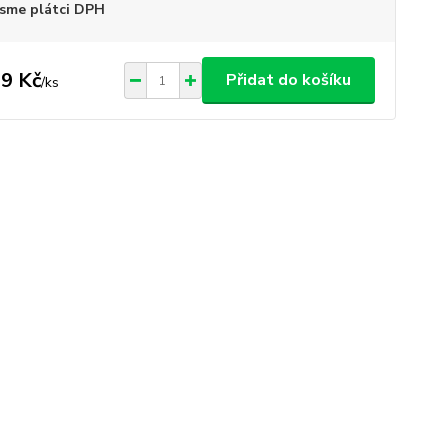
sme plátci DPH
9 Kč
Přidat do košíku
/
ks