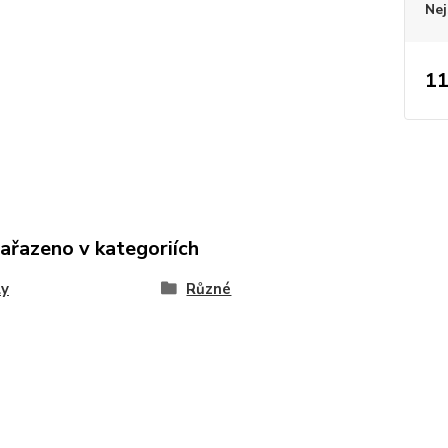
Nej
11
zařazeno v kategoriích
ly
Různé