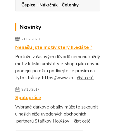
Čepice - Nákrčník - Čelenky
Novinky
21.02.2020
Nenašli jste motiv který hledáte ?
Protože z časových důvodů nemohu každý
motiv k tisku umístit v e-shopu jako novou
prodejní položku podívejte se prosím na
tyto stránky: https://www.zo...
číst celé
28.10.2017
Spolupráce
Vybrané dárkové obálky můžete zakoupit
u našich níže uvedených obchodních
partnerů Staňkov Holýšov
číst celé