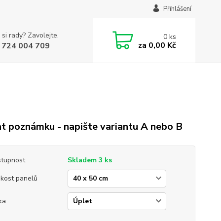
Přihlášení
 si rady? Zavolejte.
0
ks
za
0,00 Kč
 724 004 709
t poznámku - napište variantu A nebo B
tupnost
Skladem 3 ks
ikost panelů
ka