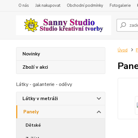
O nás
Jak nakupovat
Obchodní podmínky
Fotogalerie
Úvod
P
Novinky
Pane
Zboží v akci
Látky - galanterie - oděvy
Látky v metráži
Panely
Dětské