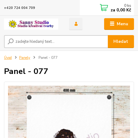
0
ks
+420 724 004 709
za
0,00 Kč
Menu
Hledat
Úvod
Panely
Panel - 077
Panel - 077