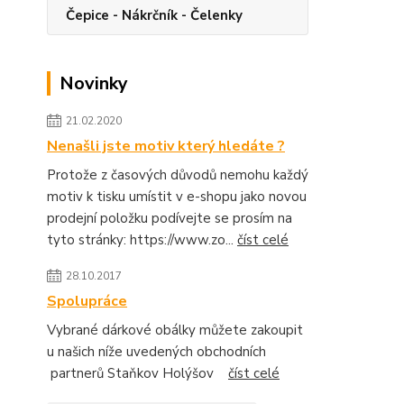
Čepice - Nákrčník - Čelenky
Novinky
21.02.2020
Nenašli jste motiv který hledáte ?
Protože z časových důvodů nemohu každý
motiv k tisku umístit v e-shopu jako novou
prodejní položku podívejte se prosím na
tyto stránky: https://www.zo...
číst celé
28.10.2017
Spolupráce
Vybrané dárkové obálky můžete zakoupit
u našich níže uvedených obchodních
partnerů Staňkov Holýšov
číst celé