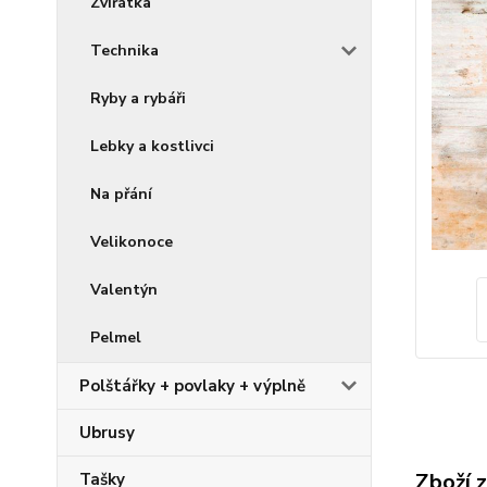
Zvířátka
Technika
Ryby a rybáři
Lebky a kostlivci
Na přání
Velikonoce
Valentýn
Pelmel
Polštářky + povlaky + výplně
Ubrusy
Zboží 
Tašky