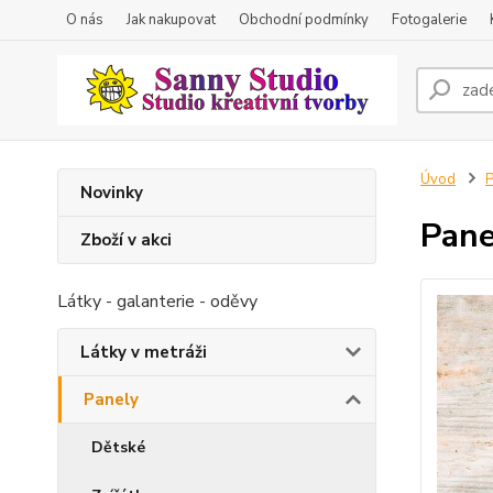
O nás
Jak nakupovat
Obchodní podmínky
Fotogalerie
Úvod
P
Novinky
Pane
Zboží v akci
Látky - galanterie - oděvy
Látky v metráži
Panely
Dětské