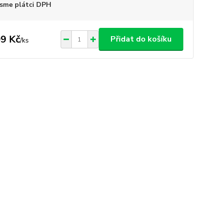
sme plátci DPH
9 Kč
Přidat do košíku
/
ks