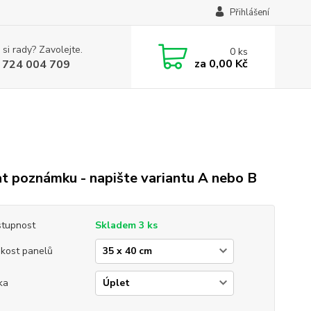
Přihlášení
 si rady? Zavolejte.
0
ks
za
0,00 Kč
 724 004 709
t poznámku - napište variantu A nebo B
tupnost
Skladem 3 ks
ikost panelů
ka