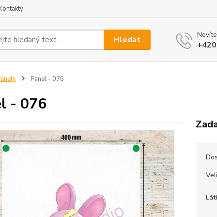
Kontakty
Nevíte
Hledat
+420
anely
Panel - 076
l - 076
Zada
Dos
Vel
Lát