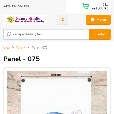
0
ks
+420 724 004 709
za
0,00 Kč
Menu
Hledat
Úvod
Panely
Panel - 075
Panel - 075