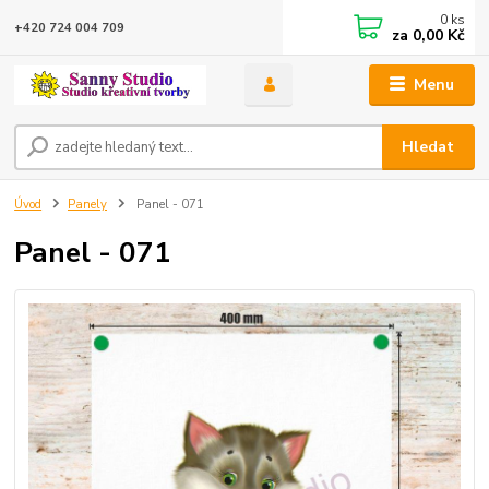
0
ks
+420 724 004 709
za
0,00 Kč
Menu
Hledat
Úvod
Panely
Panel - 071
Panel - 071