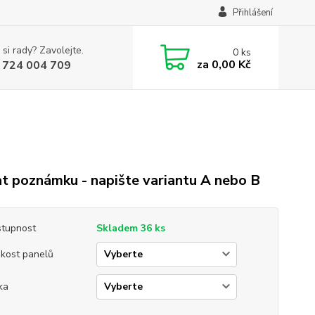
Přihlášení
 si rady? Zavolejte.
0
ks
za
0,00 Kč
 724 004 709
t poznámku - napište variantu A nebo B
tupnost
Skladem 36 ks
ikost panelů
ka