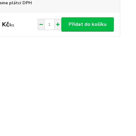
sme plátci DPH
 Kč
Přidat do košíku
/
ks