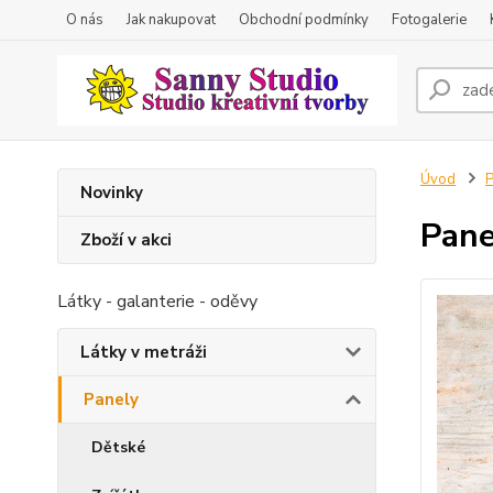
O nás
Jak nakupovat
Obchodní podmínky
Fotogalerie
Úvod
P
Novinky
Pane
Zboží v akci
Látky - galanterie - oděvy
Látky v metráži
Panely
Dětské