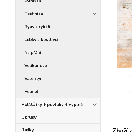
Zvířátka
Technika
Ryby a rybáři
Lebky a kostlivci
Na přání
Velikonoce
Valentýn
Pelmel
Polštářky + povlaky + výplně
Ubrusy
Zboží 
Tašky