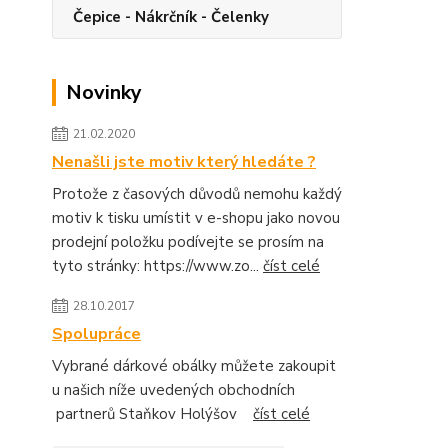
Čepice - Nákrčník - Čelenky
Novinky
21.02.2020
Nenašli jste motiv který hledáte ?
Protože z časových důvodů nemohu každý
motiv k tisku umístit v e-shopu jako novou
prodejní položku podívejte se prosím na
tyto stránky: https://www.zo...
číst celé
28.10.2017
Spolupráce
Vybrané dárkové obálky můžete zakoupit
u našich níže uvedených obchodních
partnerů Staňkov Holýšov
číst celé