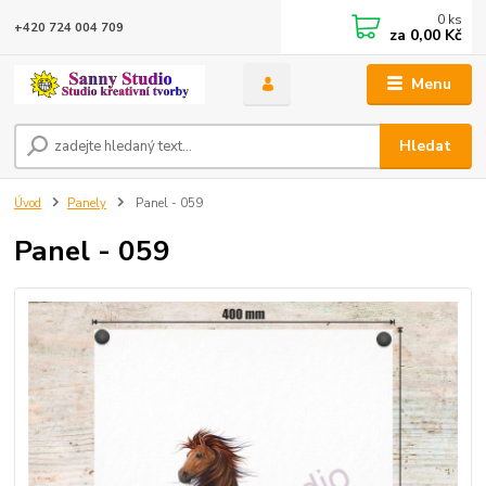
0
ks
+420 724 004 709
za
0,00 Kč
Menu
Hledat
Úvod
Panely
Panel - 059
Panel - 059