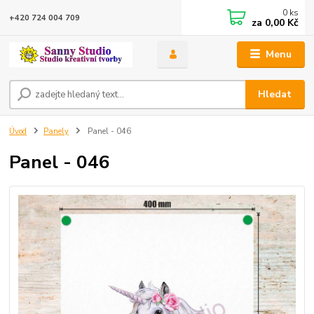
0
ks
+420 724 004 709
za
0,00 Kč
Menu
Hledat
Úvod
Panely
Panel - 046
Panel - 046