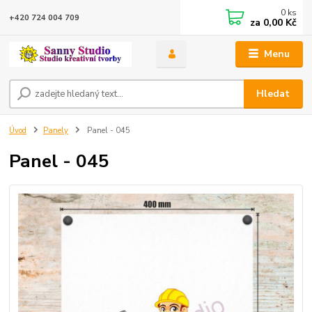
0
ks
+420 724 004 709
za
0,00 Kč
Menu
Hledat
Úvod
Panely
Panel - 045
Panel - 045