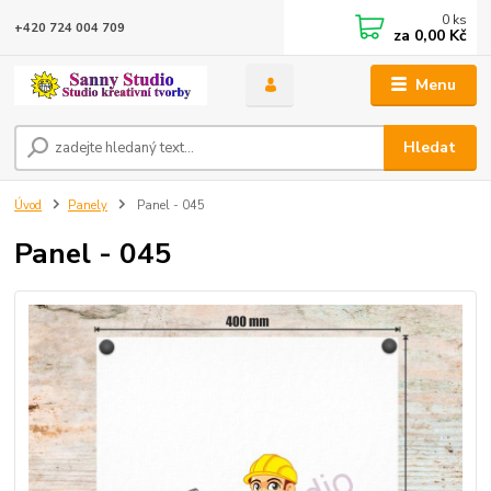
0
ks
+420 724 004 709
za
0,00 Kč
Menu
Hledat
Úvod
Panely
Panel - 045
Panel - 045