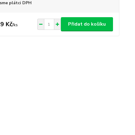
sme plátci DPH
9 Kč
Přidat do košíku
/
ks