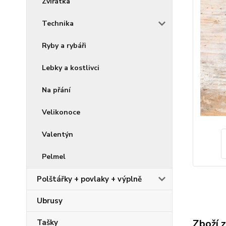
Zvířátka
Technika
Ryby a rybáři
Lebky a kostlivci
Na přání
Velikonoce
Valentýn
Pelmel
Polštářky + povlaky + výplně
Ubrusy
Zboží 
Tašky