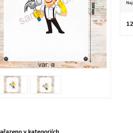
Nej
12
zařazeno v kategoriích