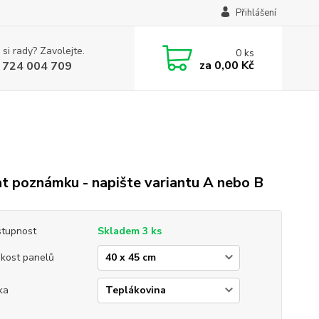
Přihlášení
 si rady? Zavolejte.
0
ks
za
0,00 Kč
 724 004 709
t poznámku - napište variantu A nebo B
tupnost
Skladem 3 ks
ikost panelů
ka