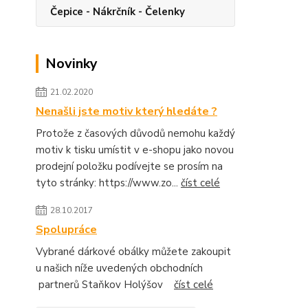
Čepice - Nákrčník - Čelenky
Novinky
21.02.2020
Nenašli jste motiv který hledáte ?
Protože z časových důvodů nemohu každý
motiv k tisku umístit v e-shopu jako novou
prodejní položku podívejte se prosím na
tyto stránky: https://www.zo...
číst celé
28.10.2017
Spolupráce
Vybrané dárkové obálky můžete zakoupit
u našich níže uvedených obchodních
partnerů Staňkov Holýšov
číst celé