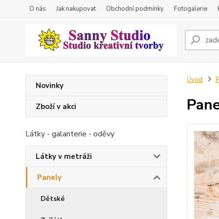
O nás
Jak nakupovat
Obchodní podmínky
Fotogalerie
Úvod
P
Novinky
Pane
Zboží v akci
Látky - galanterie - oděvy
Látky v metráži
Panely
Dětské