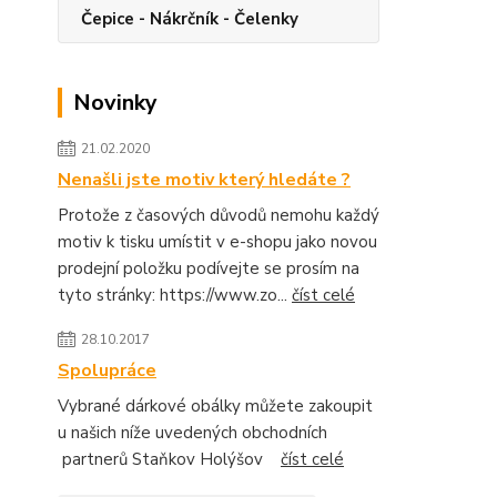
Čepice - Nákrčník - Čelenky
Novinky
21.02.2020
Nenašli jste motiv který hledáte ?
Protože z časových důvodů nemohu každý
motiv k tisku umístit v e-shopu jako novou
prodejní položku podívejte se prosím na
tyto stránky: https://www.zo...
číst celé
28.10.2017
Spolupráce
Vybrané dárkové obálky můžete zakoupit
u našich níže uvedených obchodních
partnerů Staňkov Holýšov
číst celé