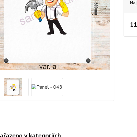
Nej
11
zařazeno v kategoriích