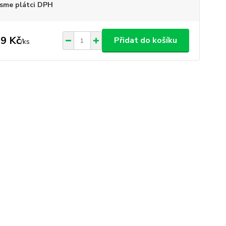
sme plátci DPH
9 Kč
Přidat do košíku
/
ks