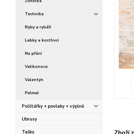
Zvířátka
Technika
Ryby a rybáři
Lebky a kostlivci
Na přání
Velikonoce
Valentýn
Pelmel
Polštářky + povlaky + výplně
Ubrusy
Zboží 
Tašky