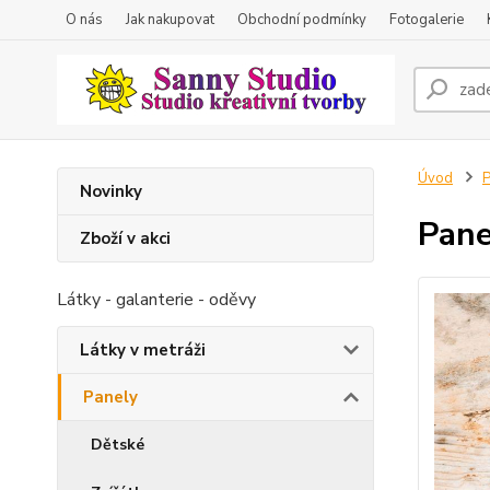
O nás
Jak nakupovat
Obchodní podmínky
Fotogalerie
Úvod
P
Novinky
Pane
Zboží v akci
Látky - galanterie - oděvy
Látky v metráži
Panely
Dětské