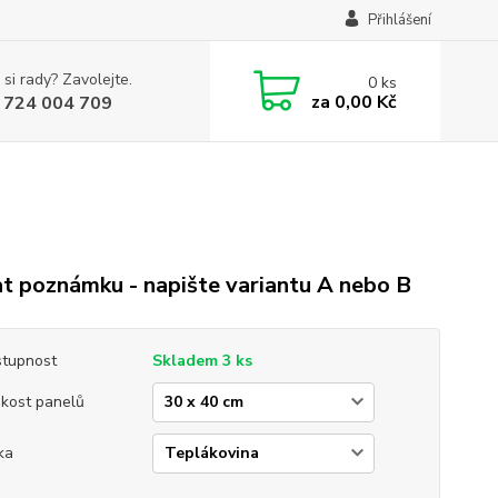
Přihlášení
 si rady? Zavolejte.
0
ks
za
0,00 Kč
 724 004 709
t poznámku - napište variantu A nebo B
tupnost
Skladem 3 ks
ikost panelů
ka