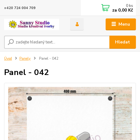
0
ks
+420 724 004 709
za
0,00 Kč
Menu
Hledat
Úvod
Panely
Panel - 042
Panel - 042