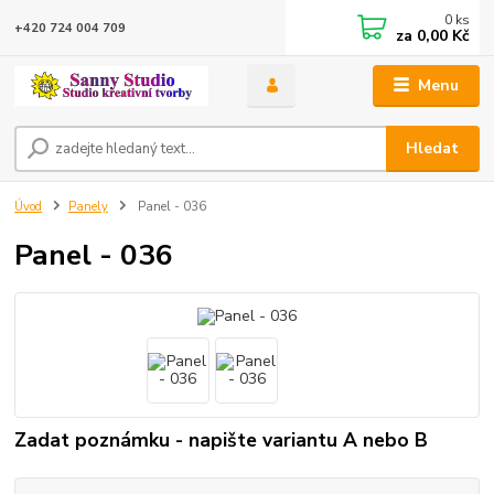
0
ks
+420 724 004 709
za
0,00 Kč
Menu
Hledat
Úvod
Panely
Panel - 036
Panel - 036
Zadat poznámku - napište variantu A nebo B