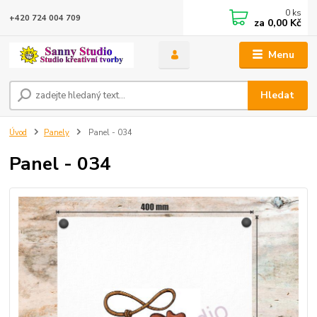
0
ks
+420 724 004 709
za
0,00 Kč
Menu
Hledat
Úvod
Panely
Panel - 034
Panel - 034