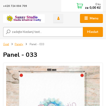
0
ks
+420 724 004 709
za
0,00 Kč
Menu
Hledat
Úvod
Panely
Panel - 033
Panel - 033