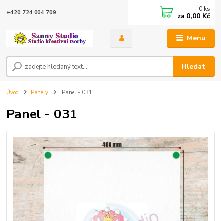
0
ks
+420 724 004 709
za
0,00 Kč
Menu
Hledat
Úvod
Panely
Panel - 031
Panel - 031