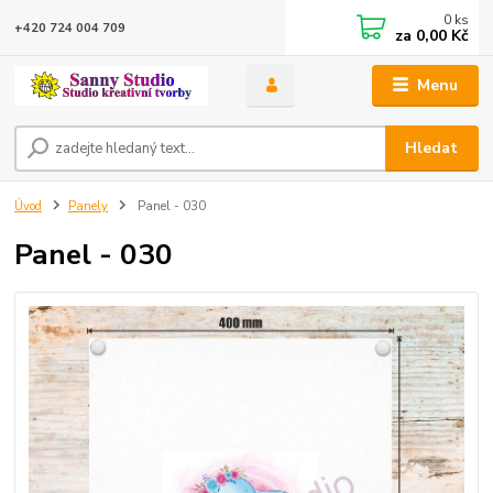
0
ks
+420 724 004 709
za
0,00 Kč
Menu
Hledat
Úvod
Panely
Panel - 030
Panel - 030