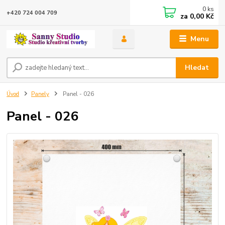
0
ks
+420 724 004 709
za
0,00 Kč
Menu
Hledat
Úvod
Panely
Panel - 026
Panel - 026