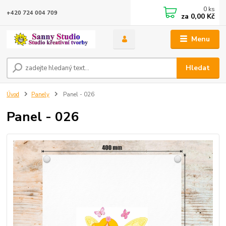
0
ks
+420 724 004 709
za
0,00 Kč
Menu
Hledat
Úvod
Panely
Panel - 026
Panel - 026