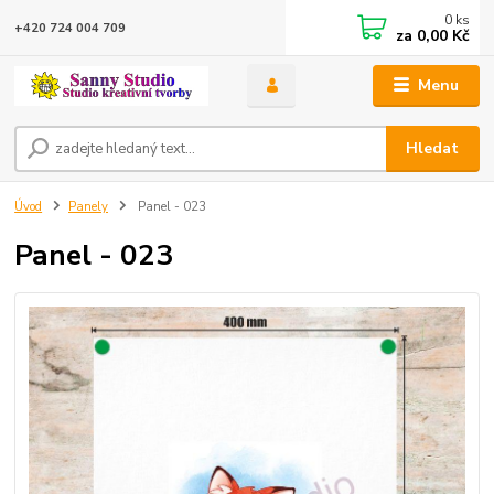
0
ks
+420 724 004 709
za
0,00 Kč
Menu
Hledat
Úvod
Panely
Panel - 023
Panel - 023