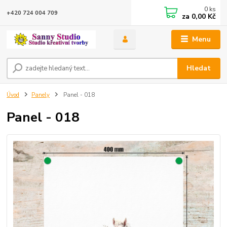
0
ks
+420 724 004 709
za
0,00 Kč
Menu
Hledat
Úvod
Panely
Panel - 018
Panel - 018