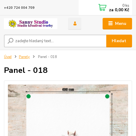
0
ks
+420 724 004 709
za
0,00 Kč
Menu
Hledat
Úvod
Panely
Panel - 018
Panel - 018